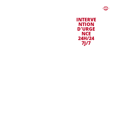
COUV
REUR
TRAVAU
ET
INTERVE
X DE
DANS
NTION
PRO
COUVER
TOUT
D'URGE
TURE À
E LA
NCE
BORDEA
GIRO
24H/24
BORD
UX
NDE
7J/7
EAUX