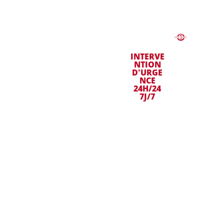
COUV
REUR
TRAVAU
ET
INTERVE
X DE
DANS
NTION
PRO
COUVER
TOUT
D'URGE
TURE À
E LA
NCE
BORDEA
GIRO
24H/24
BORD
UX
NDE
7J/7
EAUX